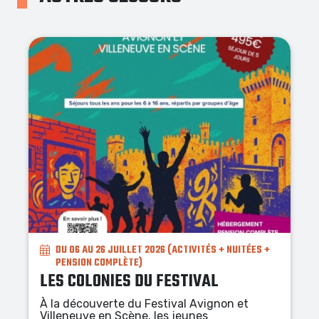
IVITÉS + NUITÉES +
DU 03 AU 16 AOÛT 2026
COLONIES EN PROVENCE
IVAL
À la découverte des paysages de 
travers des sports de pleine nature 
 Avignon et
en vélo, en canoë, en trottinette é
unes