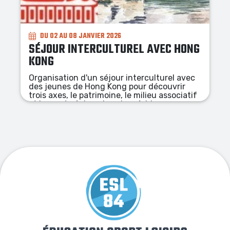
DU 06 AU 26 JUILLET 2026 (ACTIVITÉS + NUITÉES +
PENSION COMPLÈTE)
LES COLONIES DU FESTIVAL
À la découverte du Festival Avignon et
Villeneuve en Scène, les jeunes
découvriront les places emblématiques du
centre ville, les pièces de théâtre, iront à la
rencontre des artistes et des coulisses,
participeront aux tables rondes du festival
sans oublier leur participation à la création
d'une petite scénette dans un théâtre.