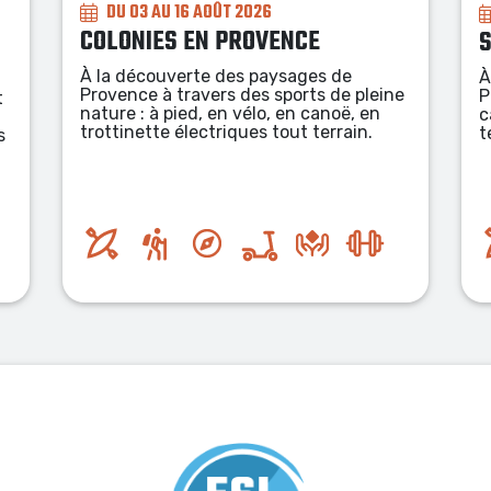
DU 03 AU 14 AOÛT 2026
STAGE SPORTIF NATURE
À la découverte des paysages de
À
e
Provence en randonnée, à vélo, en
A
canoë, en trottinette électrique tout
p
terrain.
a
F
a
P
t