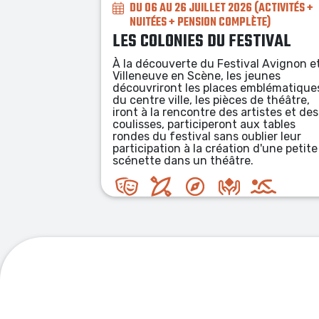
(ACTIVITÉS +
DU 03 AU 16 AOÛT 2026
TE)
COLONIES EN PROVENCE
TIVAL
À la découverte des paysages de
Provence à travers des sports de plein
l Avignon et
nature : à pied, en vélo, en canoë, en
eunes
trottinette électriques tout terrain.
mblématiques
de théâtre,
istes et des
x tables
lier leur
d'une petite