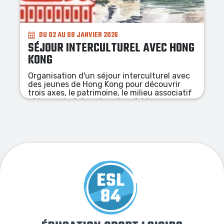
DU 06 AU 26 JUILLET 2026 (ACTIVITÉS + NUITÉES +
PENSION COMPLÈTE)
LES COLONIES DU FESTIVAL
À la découverte du Festival Avignon et
Villeneuve en Scène, les jeunes
découvriront les places emblématiques du
centre ville, les pièces de théâtre, iront à la
rencontre des artistes et des coulisses,
participeront aux tables rondes du festival
sans oublier leur participation à la création
d'une petite scénette dans un théâtre.