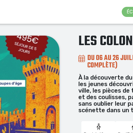
ÉC
LES COLON
DU 06 AU 26 JUIL
COMPLÈTE)
À la découverte du
les jeunes découvr
ville, les pièces d
et des coulisses, p
sans oublier leur p
scénette dans un 