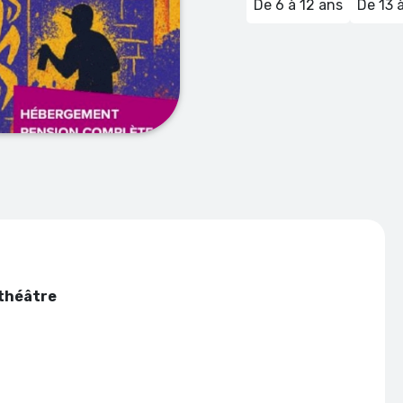
De 6 à 12 ans
De 13 
 théâtre
nuits)