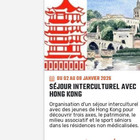
DU 03 AU 16 AOÛT 2026
COLONIES EN PROVENCE
EL AVEC
À la découverte des paysages de
Provence à travers des sports de plein
terculturel
nature : à pied, en vélo, en canoë, en
ong pour
trottinette électriques tout terrain.
imoine, le
t séniors
dicalisées.