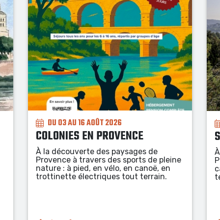
DU 03 AU 14 AOÛT 2026
STAGE SPORTIF NATURE
J
À la découverte des paysages de
À
e
Provence en randonnée, à vélo, en
A
canoë, en trottinette électrique tout
p
terrain.
a
F
a
P
t