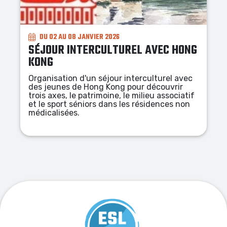
DU 06 AU 26 JUILLET 2026 (ACTIVITÉS + NUITÉES +
PENSION COMPLÈTE)
LES COLONIES DU FESTIVAL
À la découverte du Festival Avignon et
Villeneuve en Scène, les jeunes
découvriront les places emblématiques du
centre ville, les pièces de théâtre, iront à la
rencontre des artistes et des coulisses,
participeront aux tables rondes du festival
sans oublier leur participation à la création
d'une petite scénette dans un théâtre.