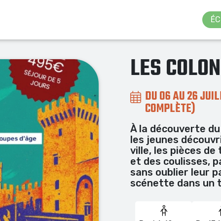
ÉC
LES COLON
DU 06 AU 26 JUIL
COMPLÈTE)
À la découverte du
les jeunes découvr
ville, les pièces d
et des coulisses, p
sans oublier leur p
scénette dans un 