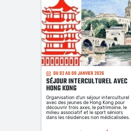
DU 03 AU 16 AOÛT 2026
COLONIES EN PROVENCE
EL AVEC
À la découverte des paysages de
Provence à travers des sports de plein
terculturel
nature : à pied, en vélo, en canoë, en
ong pour
trottinette électriques tout terrain.
imoine, le
t séniors
dicalisées.