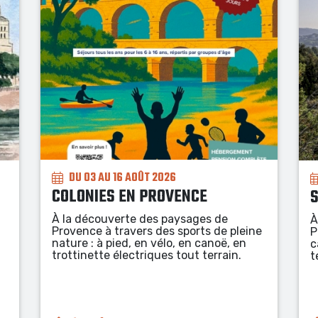
DU 03 AU 14 AOÛT 2026
STAGE SPORTIF NATURE
J
À la découverte des paysages de
À
e
Provence en randonnée, à vélo, en
A
canoë, en trottinette électrique tout
p
terrain.
a
F
a
P
t