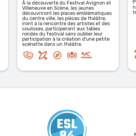
Provence à travers des sports de pleine
 et
nature : à pied, en vélo, en canoë, en
trottinette électriques tout terrain.
ues
,
des
ite