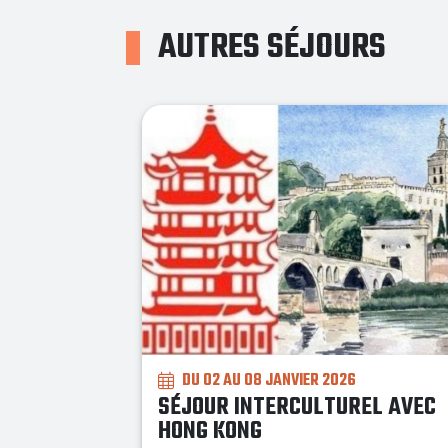
AUTRES SÉJOURS
DU 06 AU 26 JUILLET 2026 (ACTIVITÉS
26
NUITÉES + PENSION COMPLÈTE)
UREL AVEC
LES COLONIES DU FESTIVAL