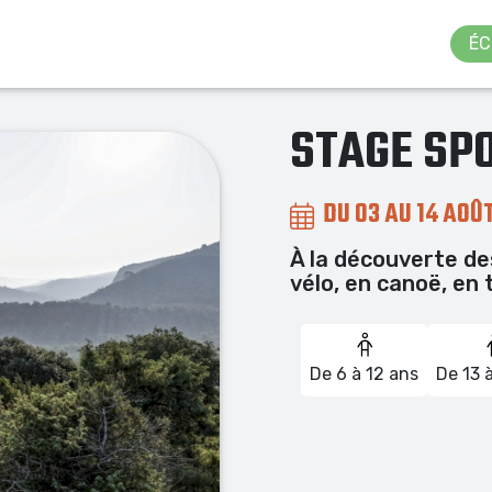
ÉC
STAGE SP
DU 03 AU 14 AOÛ
À la découverte d
vélo, en canoë, en 
De 6 à 12 ans
De 13 