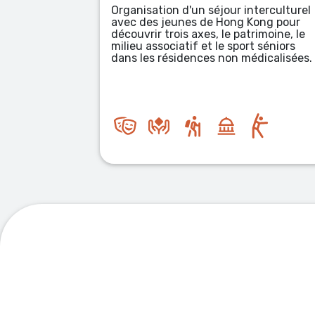
À la découverte du Festival Avignon
interculturel
Villeneuve en Scène, les jeunes
g Kong pour
découvriront les places emblématiq
atrimoine, le
du centre ville, les pièces de théâtre
ort séniors
iront à la rencontre des artistes et 
médicalisées.
coulisses, participeront aux tables
rondes du festival sans oublier leur
participation à la création d'une pet
scénette dans un théâtre.